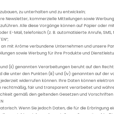
fzubauen, zu unterhalten und zu entwickeln;
sere Newsletter, kommerzielle Mitteilungen sowie Werbun
führen. Alle diese Vorgänge können auf Papier oder mit
der E-Mail, telefonisch (z. B. automatisierte Anrufe, SMS,
EN“;
aten an mit Arôme verbundene Unternehmen und unsere Par
eilungen sowie Werbung für ihre Produkte und Dienstlei
 und (ii) genannten Verarbeitungen beruht auf den Recht
ie unter den Punkten (iii) und (iv) genannten auf der von 
gung jederzeit widerrufen können. Ihre Daten können elekt
n rechtmäßig, fair und transparent verarbeitet und wä
lichkeit gemäß den geltenden Gesetzen und Vorschriften g
EN
igatorisch. Wenn Sie jedoch Daten, die für die Erbringung e