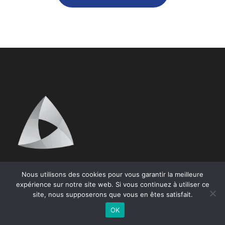
Nous utilisons des cookies pour vous garantir la meilleure
expérience sur notre site web. Si vous continuez à utiliser ce
site, nous supposerons que vous en êtes satisfait.
© Copyright 2025 Sud Expertise –
Création de
OK
site internet Avignon
:
Arôme
–
Mentions