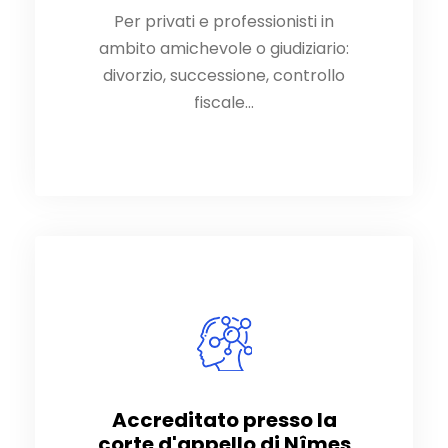
Per privati e professionisti in
Per privati e professionisti in
ambito amichevole o giudiziario:
ambito amichevole o giudiziario:
divorzio, successione, controllo
divorzio, successione, controllo
fiscale…
fiscale…
Accreditato presso la
Accreditato presso la
corte d'appello di Nîmes
corte d'appello di Nîmes