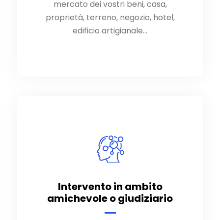
mercato dei vostri beni, casa,
proprietà, terreno, negozio, hotel,
proprietà, terreno, negozio, hotel,
edificio artigianale…
edificio artigianale…
Intervento in ambito
Intervento in ambito
amichevole o giudiziario
amichevole o giudiziario