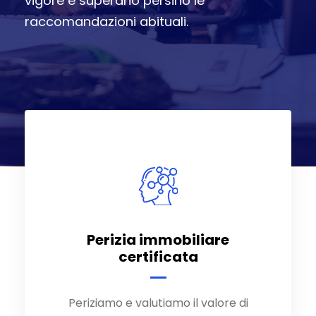
vigore e superano persino le
raccomandazioni abituali.
Perizia immobiliare
Perizia immobiliare
certificata
certificata
Periziamo e valutiamo il valore di
Periziamo e valutiamo il valore di
mercato dei vostri beni, casa,