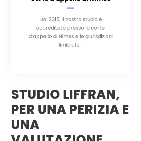
Dal 2015, il nostro studio è
Dal 2015, il nostro studio è
accreditato presso la corte
accreditato presso la corte
d’appello di Nîmes e le giurisdizioni
d’appello di Nîmes e le giurisdizioni
limitrofe…
limitrofe…
STUDIO LIFFRAN,
PER UNA PERIZIA E
UNA
VALUTAZIONE